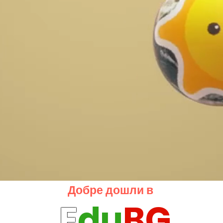
Добре дошли в
E
du
BG