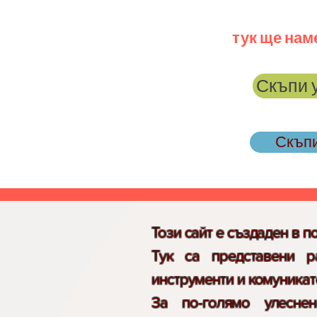
тук ще нам
Скъпи 
Скъпи
Този сайт е създаден в 
Тук са представени р
инструменти и комуникат
За по-голямо улесне