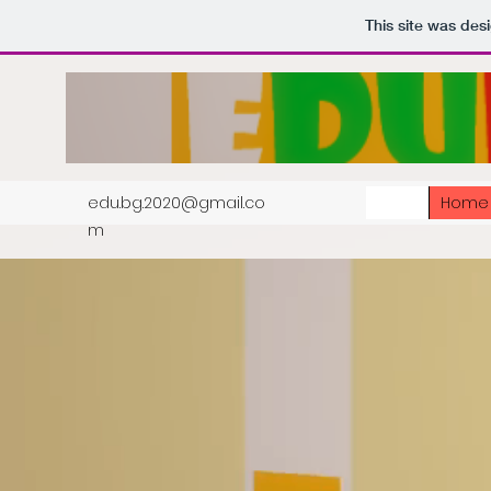
This site was des
edu.bg.2020@gmail.co
Home
m