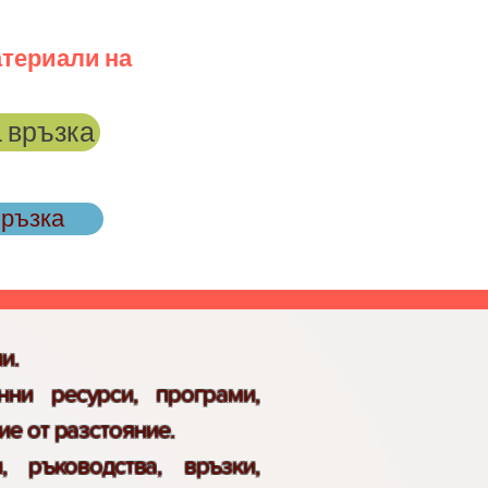
атериали на
а връзка
връзка
ли.
нни ресурси, програми,
ие от разстояние.
, ръководства, връзки,