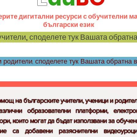
ерите дигитални ресурси с обучителни м
български език
учители, споделете тук Вашата обратн
 родители, споделете тук Вашата обратна 
помощ на българските учители, ученици и родите
азлични образователни платформи, електро
ори, които могат да бъдат използвани за обучен
ние са добавени разяснителни видe
оуроци